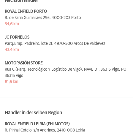
Nächste Händler
ROYAL ENFIELD PORTO
R. de Faria Guimarães 295,
4000-203 Porto
34,6 km
JC FORNELOS
Parq.Emp. Padreiro, lote 21,
4970-500 Arcos De Valdevez
43,4 km
MOTOPASIÓN STORE
Rua C (Parq. Tecnológico Y Logístico De Vigo), NAVE D1, 36315 Vigo, PO,
36315 Vigo
81,6 km
Händler in der selben Region
ROYAL ENFIELD LEIRIA (FHI MOTOS)
R. Pinhal Cotelo, s/n Andrinos,
2410-008 Leiria