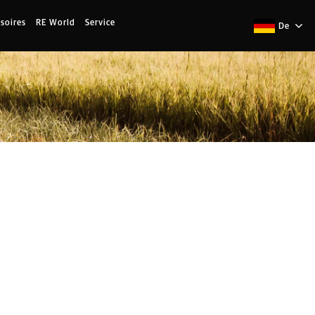
soires
RE World
Service
De