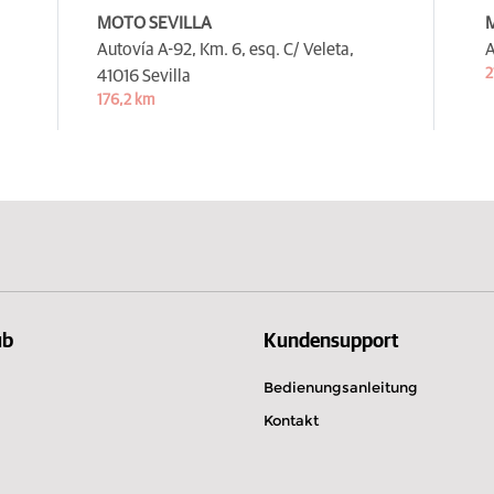
MOTO SEVILLA
Autovía A-92, Km. 6, esq. C/ Veleta,
A
2
41016 Sevilla
176,2 km
ub
Kundensupport
Bedienungsanleitung
Kontakt