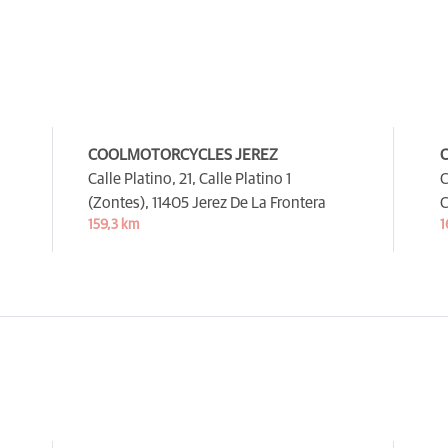
COOLMOTORCYCLES JEREZ
Calle Platino, 21, Calle Platino 1
C
(Zontes),
11405 Jerez De La Frontera
C
159,3 km
1