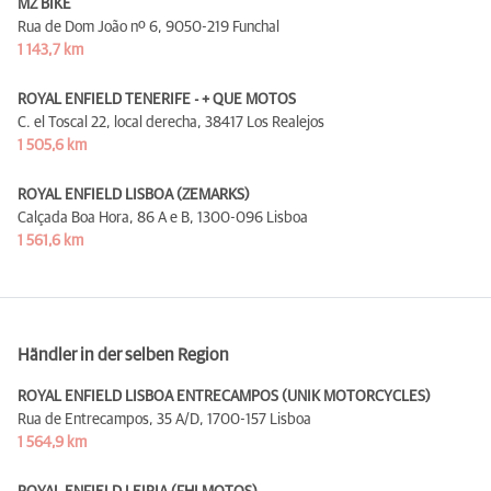
MZ BIKE
Rua de Dom João nº 6,
9050-219 Funchal
1 143,7 km
ROYAL ENFIELD TENERIFE - + QUE MOTOS
C. el Toscal 22, local derecha,
38417 Los Realejos
1 505,6 km
ROYAL ENFIELD LISBOA (ZEMARKS)
Calçada Boa Hora, 86 A e B,
1300-096 Lisboa
1 561,6 km
Händler in der selben Region
ROYAL ENFIELD LISBOA ENTRECAMPOS (UNIK MOTORCYCLES)
Rua de Entrecampos, 35 A/D,
1700-157 Lisboa
1 564,9 km