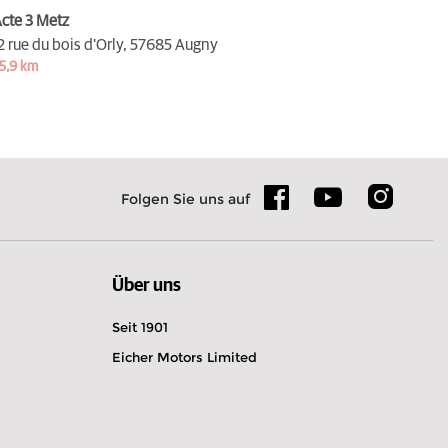
cte 3 Metz
2 rue du bois d'Orly,
57685 Augny
5,9 km
Folgen Sie uns auf
Über uns
Seit 1901
Eicher Motors Limited