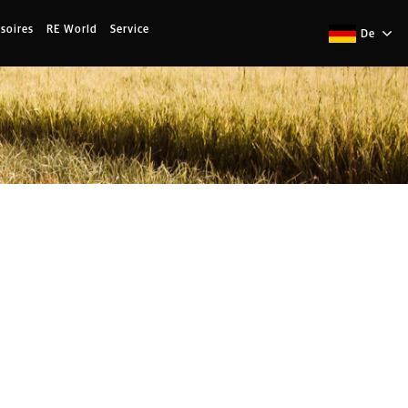
soires
RE World
Service
De