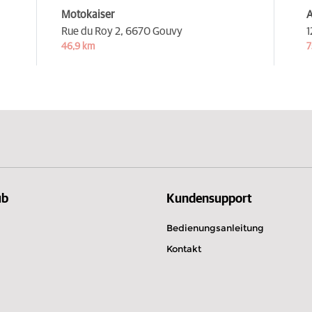
Motokaiser
A
Rue du Roy 2,
6670 Gouvy
1
46,9 km
7
ub
Kundensupport
Bedienungsanleitung
Kontakt