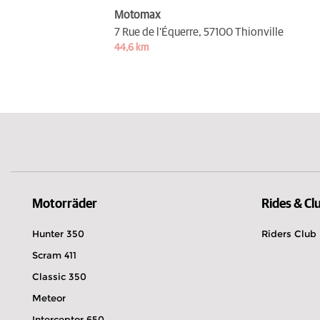
Motomax
7 Rue de l'Équerre,
57100 Thionville
44,6 km
Motorräder
Rides & Cl
Hunter 350
Riders Club
Scram 411
Classic 350
Meteor
Interceptor 650