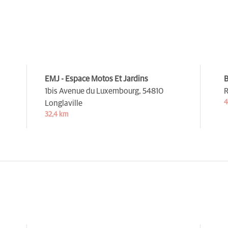
EMJ - Espace Motos Et Jardins
B
1bis Avenue du Luxembourg,
54810
R
4
Longlaville
32,4 km