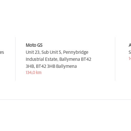
Moto GS
A
es
Unit 23, Sub Unit 5, Pennybridge
S
1
Industrial Estate, Ballymena BT42
3HB,
BT42 3HB Ballymena
134,0 km