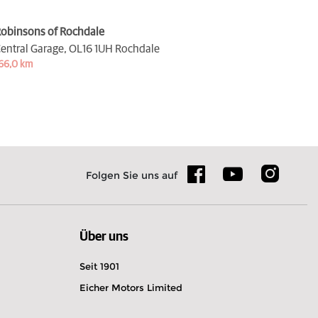
obinsons of Rochdale
entral Garage,
OL16 1UH Rochdale
66,0 km
Folgen Sie uns auf
Über uns
Seit 1901
Eicher Motors Limited