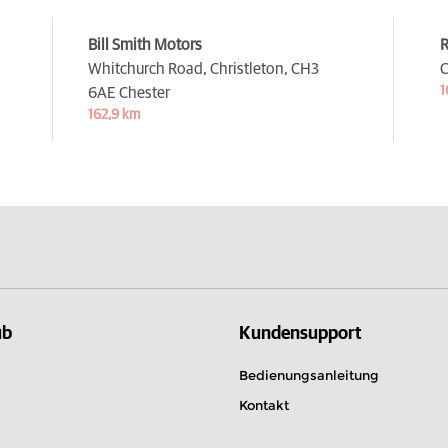
Bill Smith Motors
R
Whitchurch Road, Christleton,
CH3
C
1
6AE Chester
162,9 km
ub
Kundensupport
Bedienungsanleitung
Kontakt