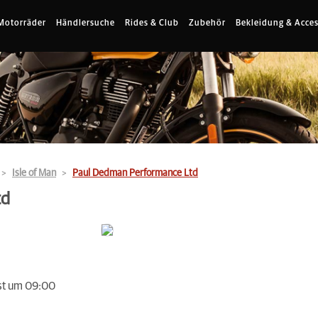
Motorräder
Händlersuche
Rides & Club
Zubehör
Bekleidung & Acces
Isle of Man
Paul Dedman Performance Ltd
td
st um 09:00