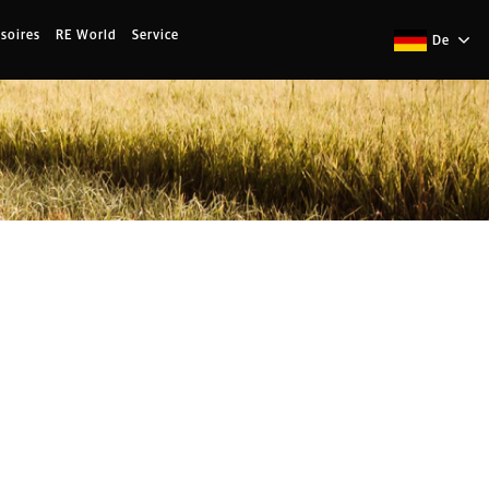
soires
RE World
Service
De