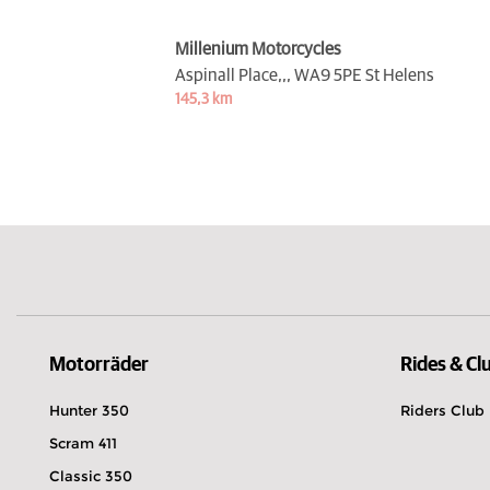
Millenium Motorcycles
Aspinall Place,,,
WA9 5PE St Helens
145,3 km
Motorräder
Rides & Cl
Hunter 350
Riders Club
Scram 411
Classic 350