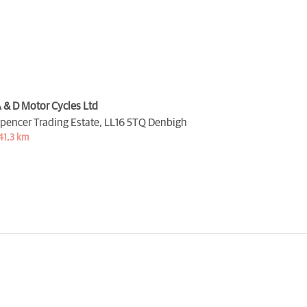
 & D Motor Cycles Ltd
pencer Trading Estate,
LL16 5TQ Denbigh
41,3 km