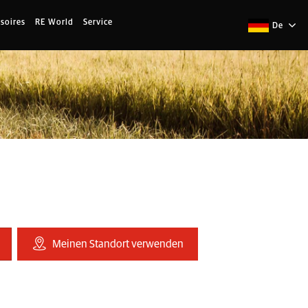
soires
RE World
Service
De
Meinen Standort verwenden