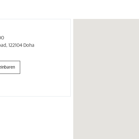
00
ad, 122104 Doha
einbaren