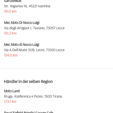
Gartzonikas
Str. Vogianou 16,
45221 Ioannina
90,0 km
Mec Moto Di Nocco Luigi
Via degli Artigiani 1, Taviano,
73057 Lecce
151,2 km
Mec Moto di Nocco Luigi
Via A.Dell’Abate 31/B, Lecce,
73100 Lecce
154,0 km
Händler in der selben Region
Moto Land
Rruga, Konferenca e Pezes,
1500 Tirana
173,1 km