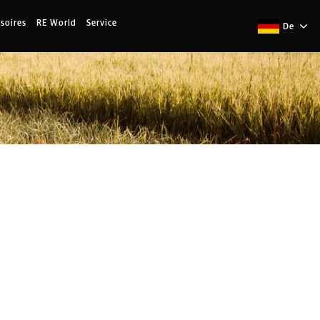
soires
RE World
Service
De