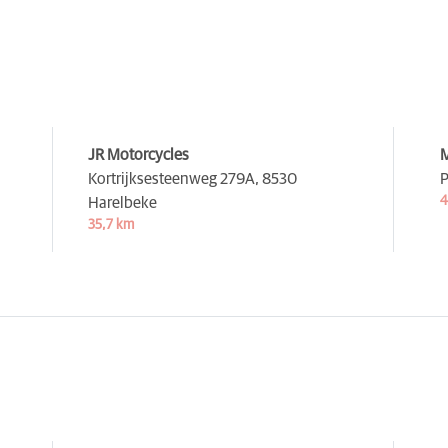
JR Motorcycles
M
Kortrijksesteenweg 279A,
8530
P
4
Harelbeke
35,7 km