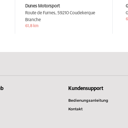
Dunes Motorsport
G
Route de Furnes,
59210 Coudekerque
G
6
Branche
61,8 km
ub
Kundensupport
Bedienungsanleitung
Kontakt