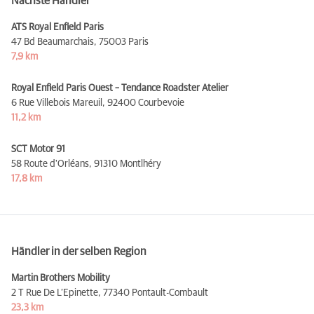
Nächste Händler
ATS Royal Enfield Paris
47 Bd Beaumarchais,
75003 Paris
7,9 km
Royal Enfield Paris Ouest – Tendance Roadster Atelier
6 Rue Villebois Mareuil,
92400 Courbevoie
11,2 km
SCT Motor 91
58 Route d'Orléans,
91310 Montlhéry
17,8 km
Händler in der selben Region
Martin Brothers Mobility
2 T Rue De L’Epinette,
77340 Pontault-Combault
23,3 km