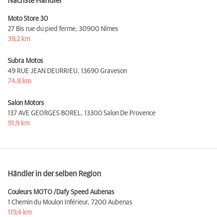
Nächste Händler
Moto Store 30
27 Bis rue du pied ferme,
30900 Nîmes
39,2 km
Subra Motos
49 RUE JEAN DEURRIEU,
13690 Graveson
74,8 km
Salon Motors
137 AVE GEORGES BOREL,
13300 Salon De Provence
91,9 km
Händler in der selben Region
Couleurs MOTO /Dafy Speed Aubenas
1 Chemin du Moulon Inférieur,
7200 Aubenas
119,4 km