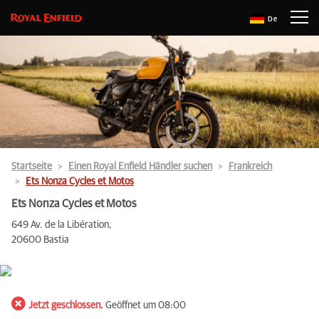
De
Startseite
Einen Royal Enfield Händler suchen
Frankreich
Ets Nonza Cycles et Motos
Ets Nonza Cycles et Motos
649 Av. de la Libération,
20600 Bastia
Jetzt geschlossen.
Geöffnet um 08:00