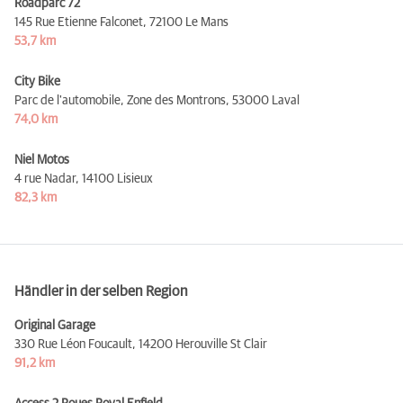
Roadparc 72
145 Rue Etienne Falconet,
72100 Le Mans
53,7 km
City Bike
Parc de l'automobile, Zone des Montrons,
53000 Laval
74,0 km
Niel Motos
4 rue Nadar,
14100 Lisieux
82,3 km
Händler in der selben Region
Original Garage
330 Rue Léon Foucault,
14200 Herouville St Clair
91,2 km