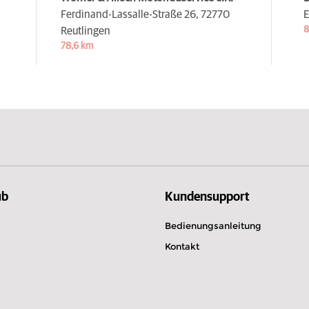
Ferdinand-Lassalle-Straße 26,
72770
E
8
Reutlingen
78,6 km
ub
Kundensupport
Bedienungsanleitung
Kontakt