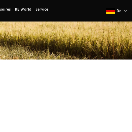
soires
RE World
Service
De