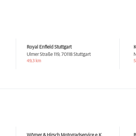
Royal Enfield Stuttgart
K
Ulmer Straße 119,
70118 Stuttgart
N
49,3 km
5
Wörner & Hirsch Motorradservice e.K.
B