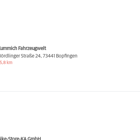
ummich Fahrzeugwelt
ördlinger Straße 24,
73441 Bopfingen
5,8 km
ike-Store-KA GmbH