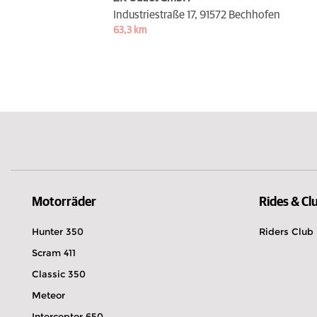
Industriestraße 17,
91572 Bechhofen
63,3 km
Motorräder
Rides & Cl
Hunter 350
Riders Club
Scram 411
Classic 350
Meteor
Interceptor 650