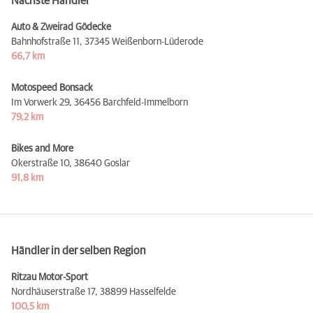
Nächste Händler
Auto & Zweirad Gödecke
Bahnhofstraße 11,
37345 Weißenborn-Lüderode
66,7 km
Motospeed Bonsack
Im Vorwerk 29,
36456 Barchfeld-Immelborn
79,2 km
Bikes and More
Okerstraße 10,
38640 Goslar
91,8 km
Händler in der selben Region
Ritzau Motor-Sport
Nordhäuserstraße 17,
38899 Hasselfelde
100,5 km