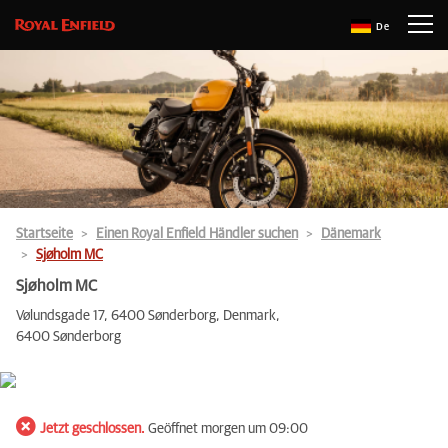
De
Startseite
Einen Royal Enfield Händler suchen
Dänemark
Sjøholm MC
Sjøholm MC
Vølundsgade 17, 6400 Sønderborg, Denmark,
6400 Sønderborg
Jetzt geschlossen.
Geöffnet morgen um 09:00