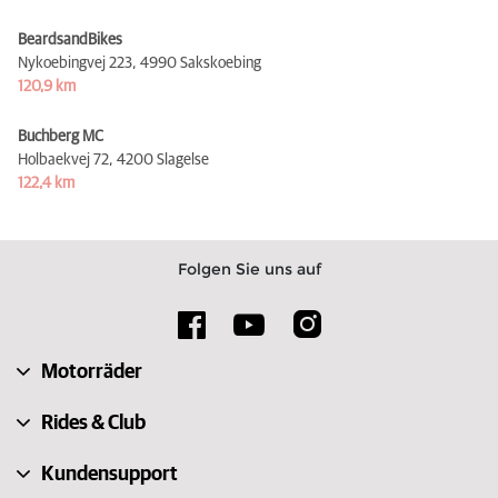
BeardsandBikes
Nykoebingvej 223,
4990 Sakskoebing
120,9 km
Buchberg MC
Holbaekvej 72,
4200 Slagelse
122,4 km
Folgen Sie uns auf
Motorräder
Rides & Club
Kundensupport