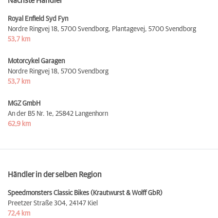
Nächste Händler
Royal Enfield Syd Fyn
Nordre Ringvej 18, 5700 Svendborg, Plantagevej,
5700 Svendborg
53,7 km
Motorcykel Garagen
Nordre Ringvej 18,
5700 Svendborg
53,7 km
MGZ GmbH
An der B5 Nr. 1e,
25842 Langenhorn
62,9 km
Händler in der selben Region
Speedmonsters Classic Bikes (Krautwurst & Wolff GbR)
Preetzer Straße 304,
24147 Kiel
72,4 km