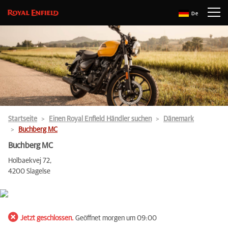
De
Startseite
Einen Royal Enfield Händler suchen
Dänemark
Buchberg MC
Buchberg MC
Holbaekvej 72,
4200 Slagelse
Jetzt geschlossen.
Geöffnet morgen um 09:00