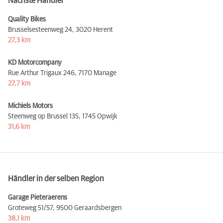
Nächste Händler
Quality Bikes
Brusselsesteenweg 24,
3020 Herent
27,3 km
KD Motorcompany
Rue Arthur Trigaux 246,
7170 Manage
27,7 km
Michiels Motors
Steenweg op Brussel 135,
1745 Opwijk
31,6 km
Händler in der selben Region
Garage Pieteraerens
Groteweg 51/57,
9500 Geraardsbergen
38,1 km