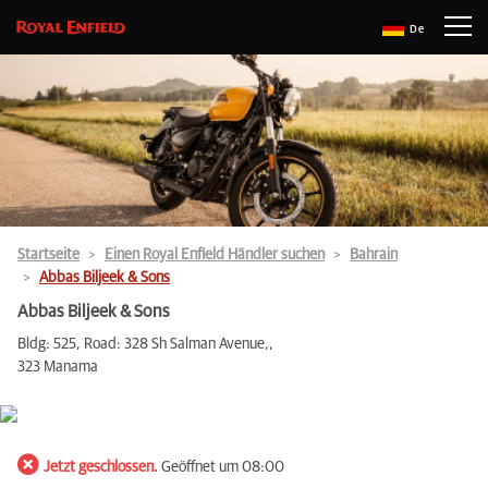
De
Startseite
Einen Royal Enfield Händler suchen
Bahrain
Abbas Biljeek & Sons
Abbas Biljeek & Sons
Bldg: 525, Road: 328 Sh Salman Avenue,,
323 Manama
Jetzt geschlossen.
Geöffnet um 08:00