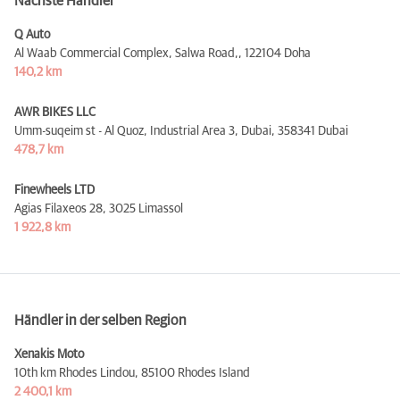
Nächste Händler
Q Auto
Al Waab Commercial Complex, Salwa Road,,
122104 Doha
140,2 km
AWR BIKES LLC
Umm-suqeim st - Al Quoz, Industrial Area 3, Dubai,
358341 Dubai
478,7 km
Finewheels LTD
Agias Filaxeos 28,
3025 Limassol
1 922,8 km
Händler in der selben Region
Xenakis Moto
10th km Rhodes Lindou,
85100 Rhodes Island
2 400,1 km