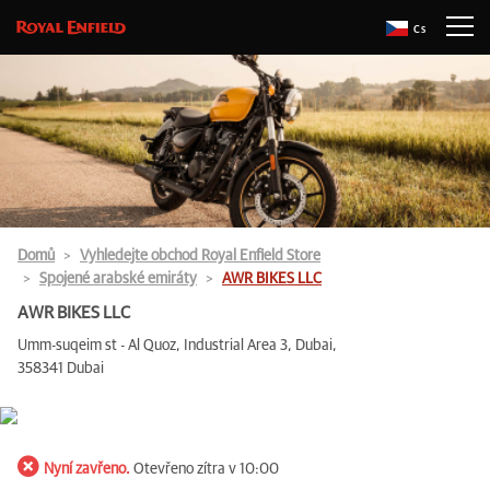
Cs
Domů
Vyhledejte obchod Royal Enfield Store
Spojené arabské emiráty
AWR BIKES LLC
AWR BIKES LLC
Umm-suqeim st - Al Quoz, Industrial Area 3, Dubai,
358341 Dubai
Nyní zavřeno.
Otevřeno zítra v 10:00