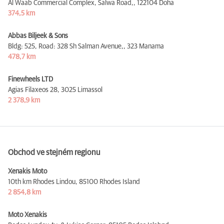
Al Waab Commercial Complex, Salwa Road,,
122104 Doha
374,5 km
Abbas Biljeek & Sons
Bldg: 525, Road: 328 Sh Salman Avenue,,
323 Manama
478,7 km
Finewheels LTD
Agias Filaxeos 28,
3025 Limassol
2 378,9 km
Obchod ve stejném regionu
Xenakis Moto
10th km Rhodes Lindou,
85100 Rhodes Island
2 854,8 km
Moto Xenakis