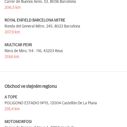
Carrer de Buenos Aires, 53,
8036 Barcelona
206,5 km
ROYAL ENFIELD BARCELONA MITRE
Ronda del General Mitre, 245,
8023 Barcelona
207,9 km
MULTICAR PEIRI
Riera de Miro, 114 - 116,
43203 Reus
219,6 km
Obchod ve stejném regionu
A TOPE
POLIGONO ESTADIO Nº15,
12004 Castellón De La Plana
235,4 km
MOTOMORFOSI