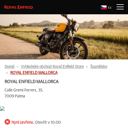
Cs
Domů
Vyhledejte obchod Royal Enfield Store
Španělsko
ROYAL ENFIELD MALLORCA
ROYAL ENFIELD MALLORCA
Calle Gremi Ferrers, 35,
7009 Palma
Nyní zavřeno.
Otevřít v 10:00