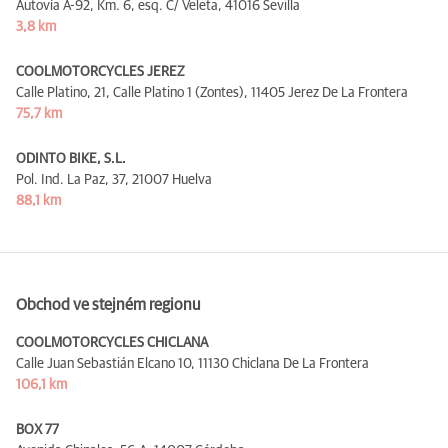
Autovía A-92, Km. 6, esq. C/ Veleta,
41016 Sevilla
3,8 km
COOLMOTORCYCLES JEREZ
Calle Platino, 21, Calle Platino 1 (Zontes),
11405 Jerez De La Frontera
75,7 km
ODINTO BIKE, S.L.
Pol. Ind. La Paz, 37,
21007 Huelva
88,1 km
Obchod ve stejném regionu
COOLMOTORCYCLES CHICLANA
Calle Juan Sebastián Elcano 10,
11130 Chiclana De La Frontera
106,1 km
BOX 77