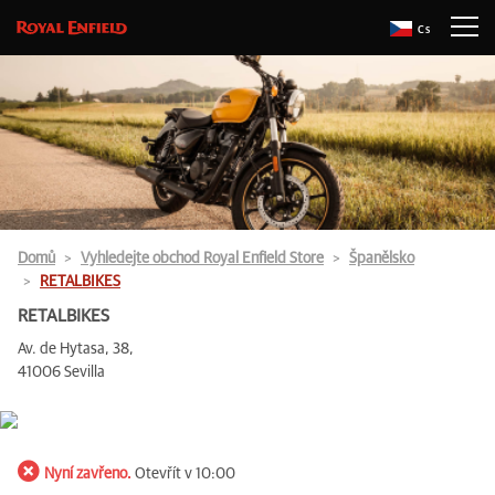
Cs
Domů
Vyhledejte obchod Royal Enfield Store
Španělsko
RETALBIKES
RETALBIKES
Av. de Hytasa, 38,
41006 Sevilla
Nyní zavřeno.
Otevřít v 10:00