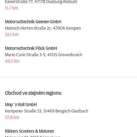
Kaiserstraße 77,
47178 Duisburg-Walsum
11,7 km
Motorradtechnik Geenen GmbH
Heinrich-Horten-Straße 2c,
47906 Kempen
33,1 km
Motorradtechnik Flöck GmbH
Marie-Curie-Straße 3-5,
41515 Grevenbroich
49,5 km
Obchod ve stejném regionu
Mop´n Roll GmbH
Kempener Straße 33,
51469 Bergisch Gladbach
57,8 km
Rikkers Scooters & Motoren