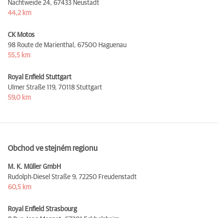
Nachtweide 24,
67433 Neustadt
44,2 km
CK Motos
98 Route de Marienthal,
67500 Haguenau
55,5 km
Royal Enfield Stuttgart
Ulmer Straße 119,
70118 Stuttgart
59,0 km
Obchod ve stejném regionu
M. K. Müller GmbH
Rudolph-Diesel Straße 9,
72250 Freudenstadt
60,5 km
Royal Enfield Strasbourg