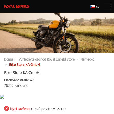
Cs
Domů
Vyhledejte obchod Royal Enfield Store
Německo
Bike-Store-KA GmbH
Bike-Store-KA GmbH
Eisenbahnstraße 42,
76229 Karlsruhe
Nyní zavřeno.
Otevřeno zítra v 09:00