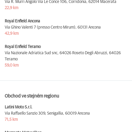
Via R. Murri Angolo Via Le Conce 106, Corridonia,
62014 Macerata
22,9 km
Royal Enfield Ancona
Via Ghino Valenti 7 (presso Centro Mirum),
60131 Ancona
42,9 km
Royal Enfield Teramo
Via Nazionale Adriatica Sud snc, 64026 Roseto Degli Abruzzi,
64026
Teramo
59,0 km
Obchod ve stejném regionu
Latini Moto S.r.l.
Via Raffaello Sanzio 309, Senigallia,
60019 Ancona
71,5 km