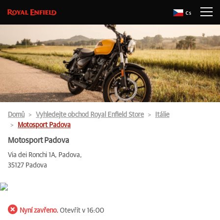
Cs
Domů
Vyhledejte obchod Royal Enfield Store
Itálie
Motosport Padova
Motosport Padova
Via dei Ronchi 1A, Padova,
35127 Padova
Nyní zavřeno.
Otevřít v 16:00