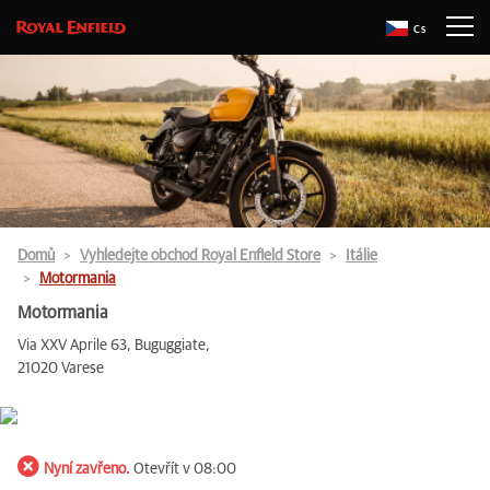
Cs
Domů
Vyhledejte obchod Royal Enfield Store
Itálie
Motormania
Motormania
Via XXV Aprile 63, Buguggiate,
21020 Varese
Nyní zavřeno.
Otevřít v 08:00