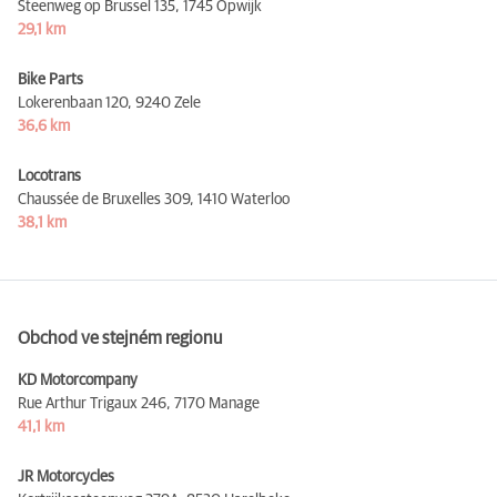
Steenweg op Brussel 135,
1745 Opwijk
29,1 km
Bike Parts
Lokerenbaan 120,
9240 Zele
36,6 km
Locotrans
Chaussée de Bruxelles 309,
1410 Waterloo
38,1 km
Obchod ve stejném regionu
KD Motorcompany
Rue Arthur Trigaux 246,
7170 Manage
41,1 km
JR Motorcycles