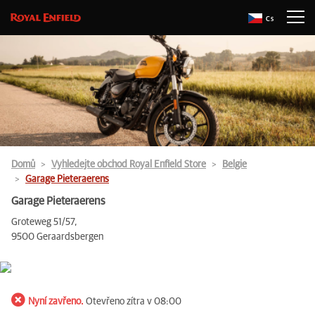
Cs
Domů
Vyhledejte obchod Royal Enfield Store
Belgie
Garage Pieteraerens
Garage Pieteraerens
Groteweg 51/57,
9500 Geraardsbergen
Nyní zavřeno.
Otevřeno zítra v 08:00