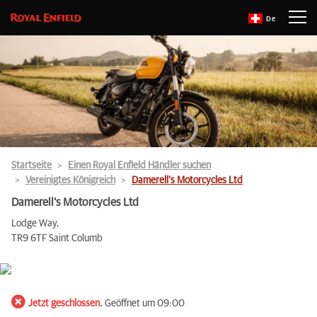
De
Startseite
Einen Royal Enfield Händler suchen
Vereinigtes Königreich
Damerell's Motorcycles Ltd
Damerell's Motorcycles Ltd
Lodge Way,
TR9 6TF Saint Columb
Jetzt geschlossen.
Geöffnet um 09:00