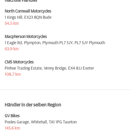
Nächste Händler
North Cornwall Motorcycles
1 Kings Hill,
EX23 8QN Bude
54,5 km
Macpherson Motorcycles
1 Eagle Rd, Plympton, Plymouth PL7 5JY,
PL7 5JY Plymouth
63,9 km
CMS Motorcycles
Pinhoe Trading Estate, Venny Bridge,
EX4 8JJ Exeter
108,7 km
Händler in der selben Region
GV Bikes
Pooles Garage, Whitehall,
TA1 1PG Taunton
145,6 km