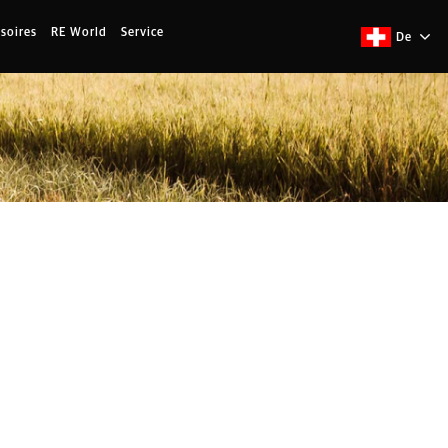
soires
RE World
Service
De