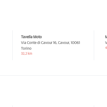
Tavella Moto
M
Via Conte di Cavour 16, Cavour,
10061
V
4
Torino
32,2 km