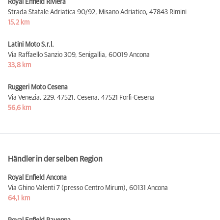
Royal Enfield Riviera
Strada Statale Adriatica 90/92, Misano Adriatico,
47843 Rimini
15,2 km
Latini Moto S.r.l.
Via Raffaello Sanzio 309, Senigallia,
60019 Ancona
33,8 km
Ruggeri Moto Cesena
Via Venezia, 229, 47521, Cesena,
47521 Forlì-Cesena
56,6 km
Händler in der selben Region
Royal Enfield Ancona
Via Ghino Valenti 7 (presso Centro Mirum),
60131 Ancona
64,1 km