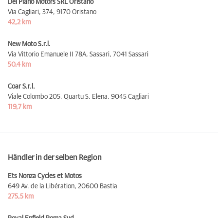
Del Piano Motors SRL Oristano
Via Cagliari, 374,
9170 Oristano
42,2 km
New Moto S.r.l.
Via Vittorio Emanuele II 78A, Sassari,
7041 Sassari
50,4 km
Coar S.r.l.
Viale Colombo 205, Quartu S. Elena,
9045 Cagliari
119,7 km
Händler in der selben Region
Ets Nonza Cycles et Motos
649 Av. de la Libération,
20600 Bastia
275,5 km