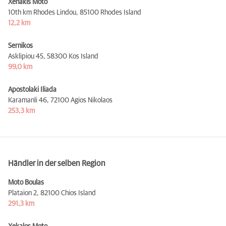
Xenakis Moto
10th km Rhodes Lindou,
85100 Rhodes Island
12,2 km
Sernikos
Asklipiou 45,
58300 Kos Island
99,0 km
Apostolaki Iliada
Karamanli 46,
72100 Agios Nikolaos
253,3 km
Händler in der selben Region
Moto Boulas
Plataion 2,
82100 Chios Island
291,3 km