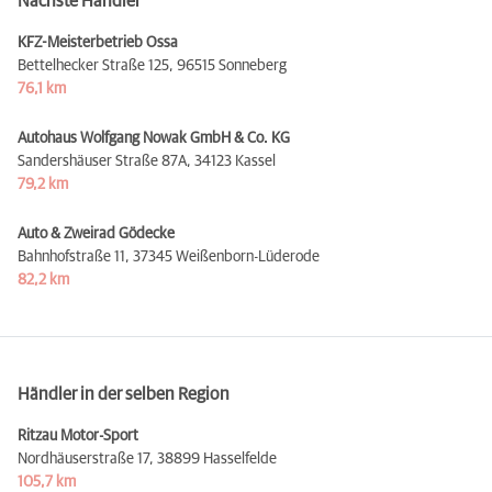
Nächste Händler
KFZ-Meisterbetrieb Ossa
Bettelhecker Straße 125,
96515 Sonneberg
76,1 km
Autohaus Wolfgang Nowak GmbH & Co. KG
Sandershäuser Straße 87A,
34123 Kassel
79,2 km
Auto & Zweirad Gödecke
Bahnhofstraße 11,
37345 Weißenborn-Lüderode
82,2 km
Händler in der selben Region
Ritzau Motor-Sport
Nordhäuserstraße 17,
38899 Hasselfelde
105,7 km