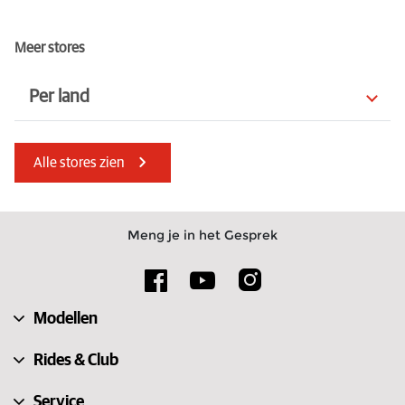
Meer stores
Per land
Servië
Zweden
Alle stores zien
Mauritius
Slovenië
Polen
Australië
Meng je in het Gesprek
Kenia
Verenigd Koninkrijk
Spanje
Slowakije
Modellen
Luxemburg
Noorwegen
Rides & Club
Service