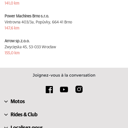
141,0 km
Power Machines Brno s.r.o.
Vintrovna 403/3a, Popůvky,
664 41 Brno
147,6 km
Arrow sp.z.o.o.
Zwycięska 45,
53-033 Wrocław
155,0 km
Joignez-vous à la conversation
Motos
Rides & Club
Localisez-nous