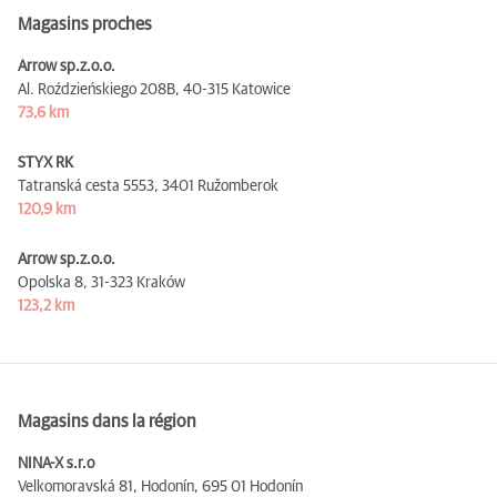
Magasins proches
Arrow sp.z.o.o.
Al. Roździeńskiego 208B,
40-315 Katowice
73,6 km
STYX RK
Tatranská cesta 5553,
3401 Ružomberok
120,9 km
Arrow sp.z.o.o.
Opolska 8,
31-323 Kraków
123,2 km
Magasins dans la région
NINA-X s.r.o
Velkomoravská 81, Hodonín,
695 01 Hodonín