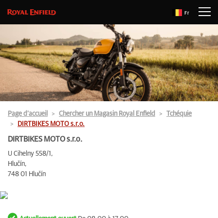
Fr
Page d’accueil
Chercher un Magasin Royal Enfield
Tchéquie
DIRTBIKES MOTO s.r.o.
DIRTBIKES MOTO s.r.o.
U Cihelny 558/1,
Hlučín,
748 01 Hlučín