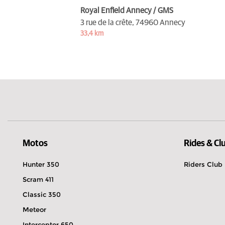
Royal Enfield Annecy / GMS
3 rue de la crête,
74960 Annecy
33,4 km
Motos
Rides & Cl
Hunter 350
Riders Club
Scram 411
Classic 350
Meteor
Interceptor 650