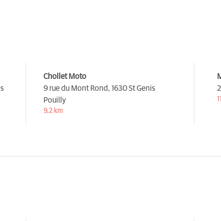
Chollet Moto
M
as
9 rue du Mont Rond,
1630 St Genis
2
1
Pouilly
9,2 km