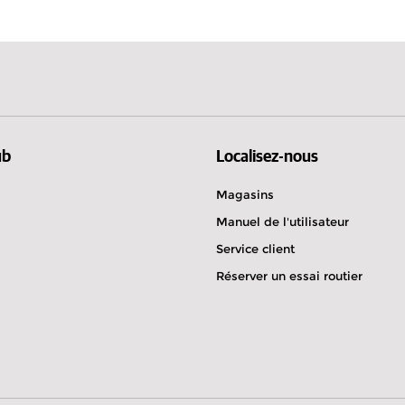
Italie
Slovaquie
 10:00
rås
 sur route
ub
Localisez-nous
Magasins
Manuel de l'utilisateur
Service client
à 08:30
Réserver un essai routier
 sur route