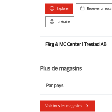
Explorer
Réserver un essai
Itinéraire
Färg & MC Center i Trestad AB
Actuellement fermé.
Ouvre demain à
Edingsvägen 2 45152 Uddevalla
076-466 04 70
Plus de magasins
Explorer
Réserver un essai
Par pays
Itinéraire
Guernesey
Kenya
Voir tous les magasins
Australia
MTL Powersport