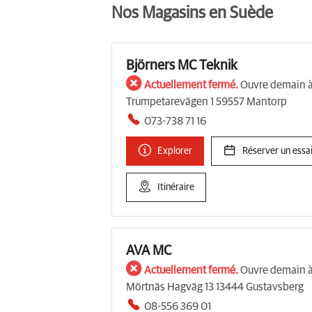
Nos Magasins en Suède
Björners MC Teknik
Actuellement fermé.
Ouvre demain 
Trumpetarevägen 1 59557 Mantorp
073-738 71 16
Explorer
Réserver un essai
Itinéraire
AVA MC
Actuellement fermé.
Ouvre demain à
Mörtnäs Hagväg 13 13444 Gustavsberg
08-556 369 01