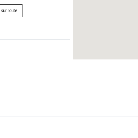
 sur route
 10:00
 sur route
Autriche
Maroc
Pologne
Afrique du
Macédoine du Nord
Lituanie