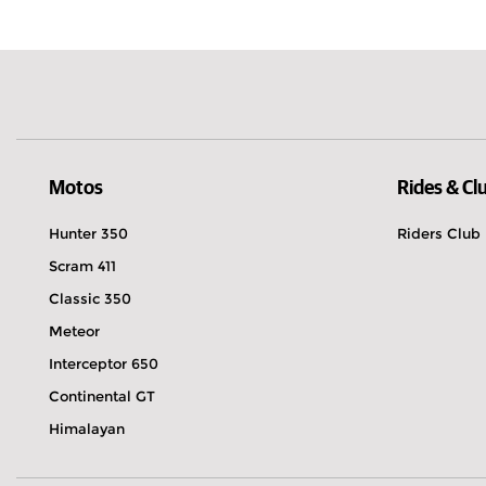
Lettonie
Actuellement fermé.
Ouvre demain à
Västra Oknebäcksvägen 1 38392 Mönste
0499-131 70
Explorer
Réserver un essai
Itinéraire
Motos
Rides & Cl
Hunter 350
Riders Club
Scram 411
1903 Bikeshop
Classic 350
Actuellement fermé.
Ouvre demain 
Meteor
Gamla Riksvägen 24 42832 Kållered
Interceptor 650
072-831 53 15
Continental GT
Explorer
Réserver un essai
Himalayan
Itinéraire