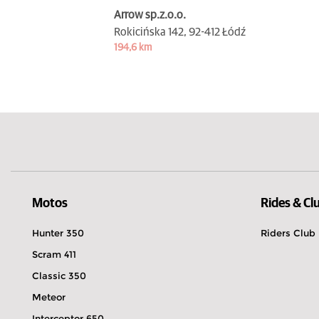
Arrow sp.z.o.o.
Rokicińska 142,
92-412 Łódź
194,6 km
Motos
Rides & Cl
Hunter 350
Riders Club
Scram 411
Classic 350
Meteor
Interceptor 650