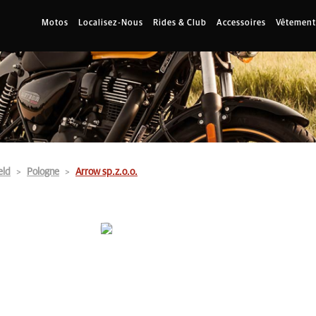
Motos
Localisez-Nous
Rides & Club
Accessoires
Vêtement
eld
Pologne
Arrow sp.z.o.o.