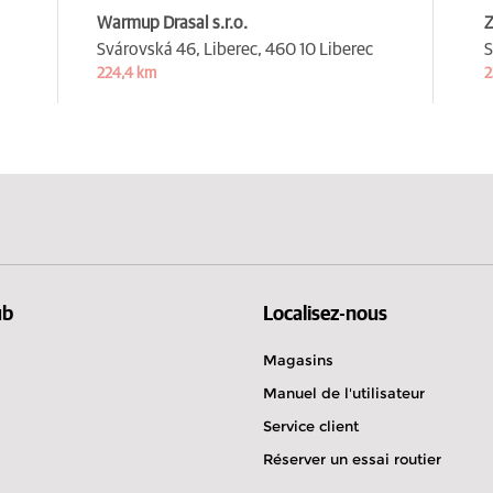
Warmup Drasal s.r.o.
Z
Svárovská 46, Liberec,
460 10 Liberec
S
224,4 km
2
ub
Localisez-nous
Magasins
Manuel de l'utilisateur
Service client
Réserver un essai routier