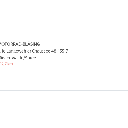
MOTORRAD-BLÄSING
lte Langewahler Chaussee 48,
15517
ürstenwalde/Spree
92,7 km