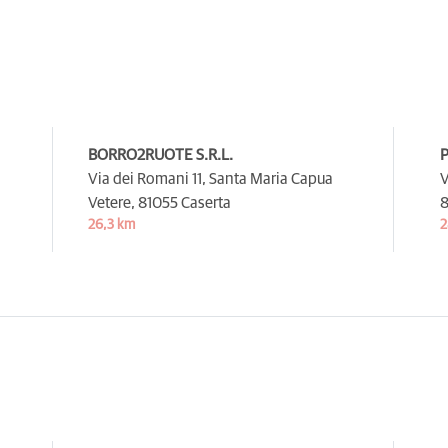
BORRO2RUOTE S.R.L.
P
Via dei Romani 11, Santa Maria Capua
V
Vetere,
81055 Caserta
8
26,3 km
2