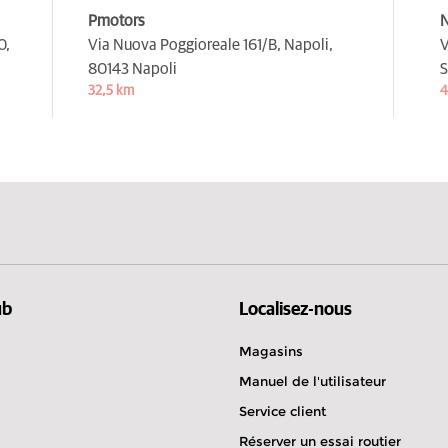
Pmotors
N
0,
Via Nuova Poggioreale 161/B, Napoli,
V
80143 Napoli
S
32,5 km
4
ub
Localisez-nous
Magasins
Manuel de l'utilisateur
Service client
Réserver un essai routier