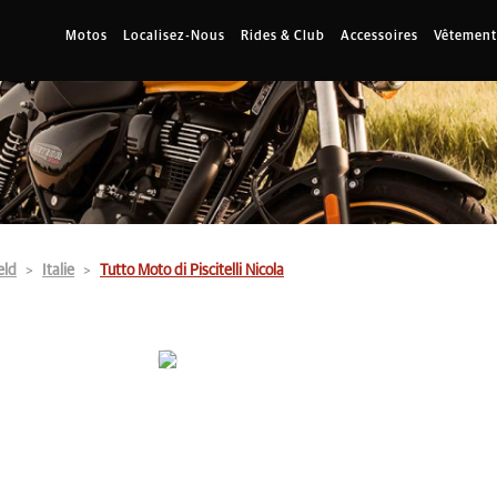
Motos
Localisez-Nous
Rides & Club
Accessoires
Vêtement
eld
Italie
Tutto Moto di Piscitelli Nicola