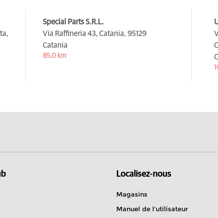
Special Parts S.R.L.
U
ta,
Via Raffineria 43, Catania,
95129
V
Catania
C
85,0 km
C
1
ub
Localisez-nous
Magasins
Manuel de l'utilisateur