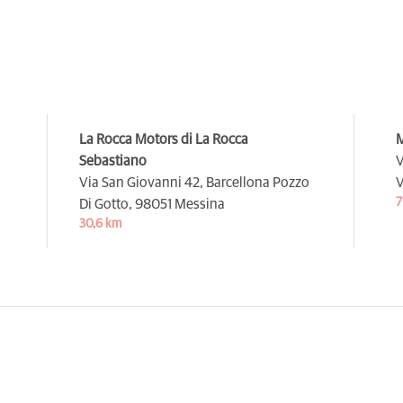
La Rocca Motors di La Rocca
M
Sebastiano
V
Via San Giovanni 42, Barcellona Pozzo
V
7
Di Gotto,
98051 Messina
30,6 km