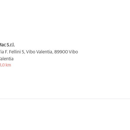
ac S.r.l.
ia F. Fellini 5, Vibo Valentia,
89900 Vibo
alentia
1,0 km