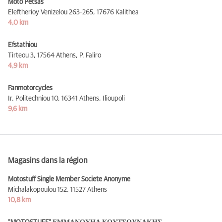
Moto Petsas
Eleftherioy Venizelou 263-265,
17676 Kalithea
4,0 km
Efstathiou
Tirteou 3,
17564 Athens, P. Faliro
4,9 km
Fanmotorcycles
Ir. Politechniou 10,
16341 Athens, Ilioupoli
9,6 km
Magasins dans la région
Motostuff Single Member Societe Anonyme
Michalakopoulou 152,
11527 Athens
10,8 km