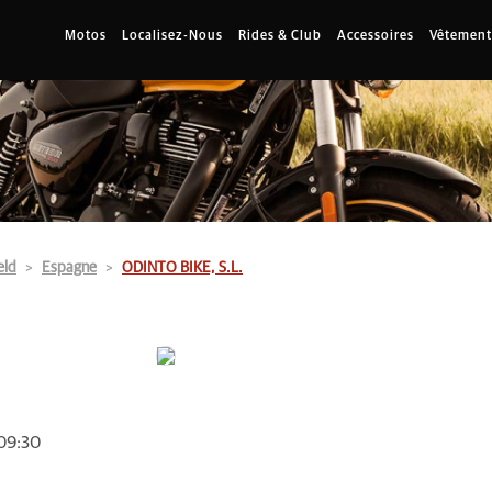
Motos
Localisez-Nous
Rides & Club
Accessoires
Vêtement
eld
Espagne
ODINTO BIKE, S.L.
 09:30