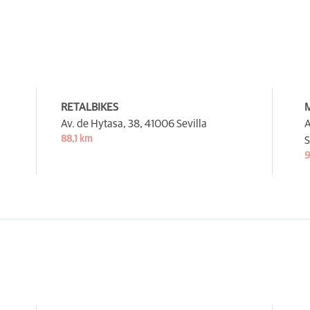
RETALBIKES
Av. de Hytasa, 38,
41006 Sevilla
A
88,1 km
S
9