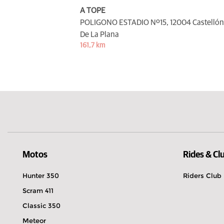
A TOPE
POLIGONO ESTADIO Nº15,
12004 Castellón
De La Plana
161,7 km
Motos
Rides & Cl
Hunter 350
Riders Club
Scram 411
Classic 350
Meteor