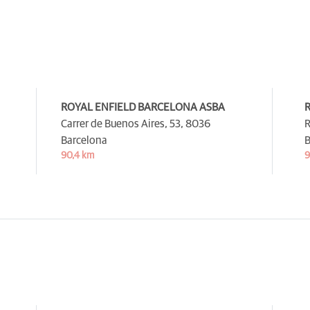
ROYAL ENFIELD BARCELONA ASBA
Carrer de Buenos Aires, 53,
8036
R
Barcelona
B
90,4 km
9