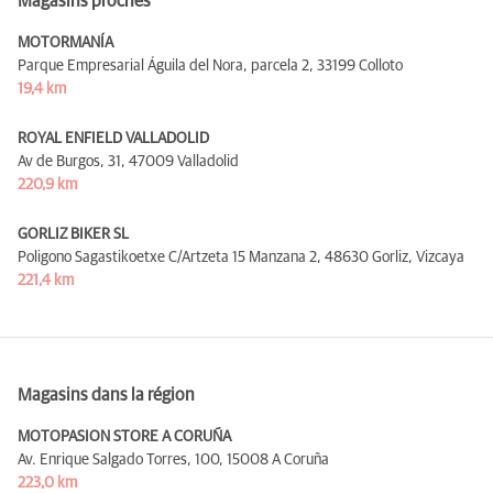
Magasins proches
MOTORMANÍA
Parque Empresarial Águila del Nora, parcela 2,
33199 Colloto
19,4 km
ROYAL ENFIELD VALLADOLID
Av de Burgos, 31,
47009 Valladolid
220,9 km
GORLIZ BIKER SL
Poligono Sagastikoetxe C/Artzeta 15 Manzana 2,
48630 Gorliz, Vizcaya
221,4 km
Magasins dans la région
MOTOPASION STORE A CORUÑA
Av. Enrique Salgado Torres, 100,
15008 A Coruña
223,0 km