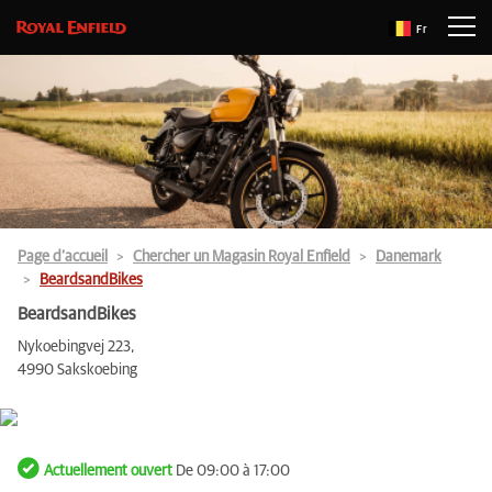
Fr
Page d’accueil
Chercher un Magasin Royal Enfield
Danemark
BeardsandBikes
BeardsandBikes
Nykoebingvej 223,
4990 Sakskoebing
Actuellement ouvert
De 09:00 à 17:00