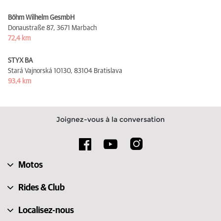
Böhm Wilhelm GesmbH
Donaustraße 87,
3671 Marbach
72,4 km
STYX BA
Stará Vajnorská 10130,
83104 Bratislava
93,4 km
Joignez-vous à la conversation
Motos
Rides & Club
Localisez-nous