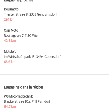
Magasins proches
Deusmoto
Triester Straße 8,
2353 Guntramsdorf
29,1 km
Ossi Moto
Rosinagasse 7,
1150 Wien
42,8 km
Motoloft
Im Wirtschaftspark 15,
3494 Gedersdorf
63,6 km
Magasins dans la région
WS Motorradtechnik
Bruckerstraße 10a,
7111 Parndorf
64,7 km