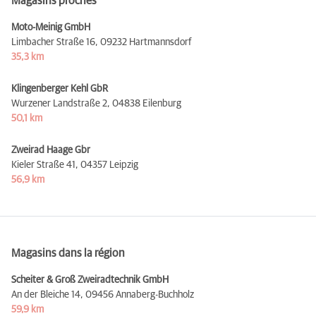
Magasins proches
Moto-Meinig GmbH
Limbacher Straße 16,
09232 Hartmannsdorf
35,3 km
Klingenberger Kehl GbR
Wurzener Landstraße 2,
04838 Eilenburg
50,1 km
Zweirad Haage Gbr
Kieler Straße 41,
04357 Leipzig
56,9 km
Magasins dans la région
Scheiter & Groß Zweiradtechnik GmbH
An der Bleiche 14,
09456 Annaberg-Buchholz
59,9 km