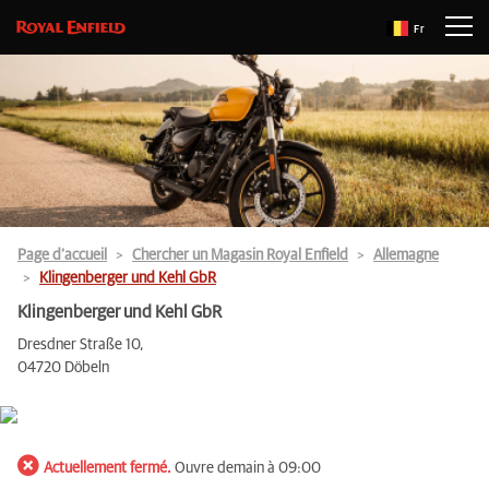
Fr
Page d’accueil
Chercher un Magasin Royal Enfield
Allemagne
Klingenberger und Kehl GbR
Klingenberger und Kehl GbR
Dresdner Straße 10,
04720 Döbeln
Actuellement fermé.
Ouvre demain à 09:00