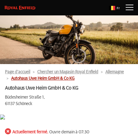
Fr
Page d’accueil
Chercher un Magasin Royal Enfield
Allemagne
Autohaus Uwe Heim GmbH & Co KG
Autohaus Uwe Heim GmbH & Co KG
Büdesheimer Straße 1,
61137 Schöneck
Actuellement fermé.
Ouvre demain à 07:30