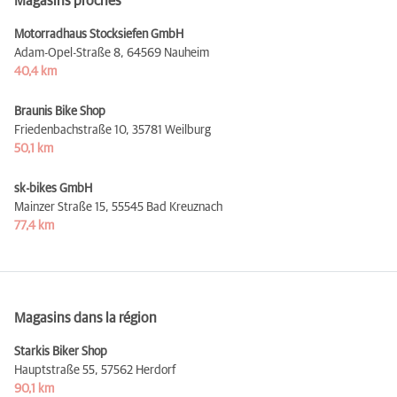
Magasins proches
Motorradhaus Stocksiefen GmbH
Adam-Opel-Straße 8,
64569 Nauheim
40,4 km
Braunis Bike Shop
Friedenbachstraße 10,
35781 Weilburg
50,1 km
sk-bikes GmbH
Mainzer Straße 15,
55545 Bad Kreuznach
77,4 km
Magasins dans la région
Starkis Biker Shop
Hauptstraße 55,
57562 Herdorf
90,1 km