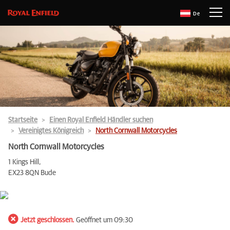
De
Startseite
Einen Royal Enfield Händler suchen
Vereinigtes Königreich
North Cornwall Motorcycles
North Cornwall Motorcycles
1 Kings Hill,
EX23 8QN Bude
Jetzt geschlossen.
Geöffnet um 09:30