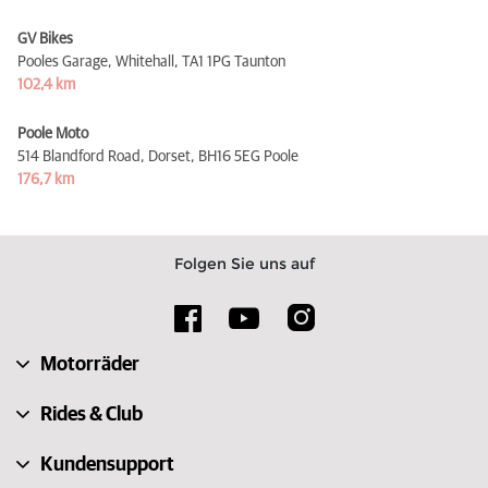
GV Bikes
Pooles Garage, Whitehall,
TA1 1PG Taunton
102,4 km
Poole Moto
514 Blandford Road, Dorset,
BH16 5EG Poole
176,7 km
Folgen Sie uns auf
Motorräder
Rides & Club
Kundensupport