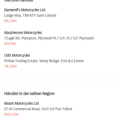
Nächste Händler
Damerell's Motorcycles Ltd
Lodge Way,
TR9 6TF Saint Columb
54,5 km
Macpherson Motorcycles
1 Eagle Rd, Plympton, Plymouth PL7 5JY,
PL7 5JY Plymouth
60,1 km
CMS Motorcycles
Pinhoe Trading Estate, Venny Bridge,
EX4 8JJ Exeter
74,5 km
Händler in der selben Region
Mount Motorcycles Ltd
57-61 Commercial Road,
SA13 1LP Port Talbot
100,2 km