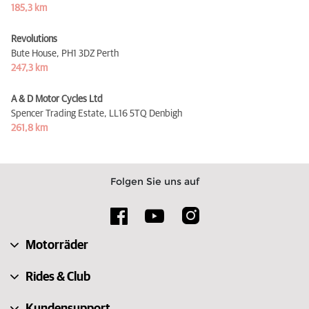
185,3 km
Revolutions
Bute House,
PH1 3DZ Perth
247,3 km
A & D Motor Cycles Ltd
Spencer Trading Estate,
LL16 5TQ Denbigh
261,8 km
Folgen Sie uns auf
Motorräder
Rides & Club
Kundensupport