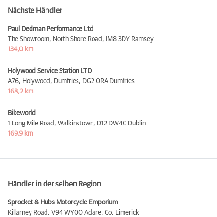
Nächste Händler
Paul Dedman Performance Ltd
The Showroom, North Shore Road,
IM8 3DY Ramsey
134,0 km
Holywood Service Station LTD
A76, Holywood, Dumfries,
DG2 0RA Dumfries
168,2 km
Bikeworld
1 Long Mile Road, Walkinstown,
D12 DW4C Dublin
169,9 km
Händler in der selben Region
Sprocket & Hubs Motorcycle Emporium
Killarney Road,
V94 WY00 Adare, Co. Limerick